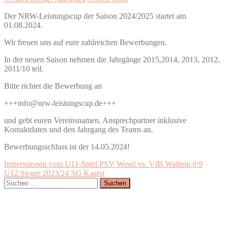
Der NRW-Leistungscup der Saison 2024/2025 startet am
01.08.2024.
Wir freuen uns auf eure zahlreichen Bewerbungen.
In der neuen Saison nehmen die Jahrgänge 2015,2014, 2013, 2012,
2011/10 teil.
Bitte richtet die Bewerbung an
+++info@nrw-leistungscup.de+++
und gebt euren Vereinsnamen, Ansprechpartner inklusive
Kontaktdaten und den Jahrgang des Teams an.
Bewerbungsschluss ist der 14.05.2024!
Beitragsnavigation
Impressionen vom U11-Spiel PSV Wesel vs. VfB Waltrop 0:9
U12 Sieger 2023/24 SG Kaarst
Suchen
nach: